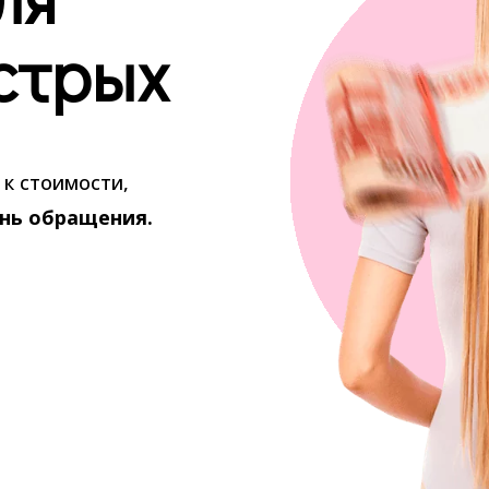
стрых
к стоимости,
ень обращения.