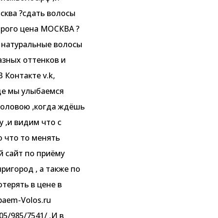
сква ?сдать волосы
орого цена МОСКВА ?
 натуральные волосы
азных оттенков и
 Контакте v.k,
где мы улыбаемся
 головою ,когда ждёшь
 ,и видим что с
 что то менять
й сайт по приёму
ригород , а также по
терять в цене в
aem-Volos.ru
5/985/7541/ .И в