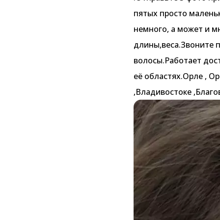
пятых просто маленьк
немного, а может и м
длины,веса.Звоните 
волосы.Работает дос
её областях.Орле , О
,Владивостоке ,Благ