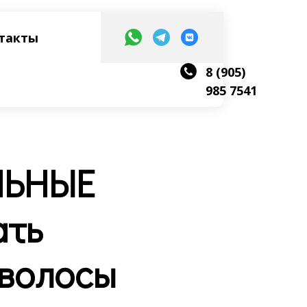
такты
8 (905)
985 7541
ЛЬНЫЕ
ать
волосы