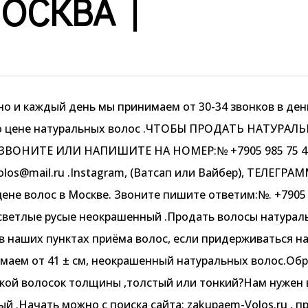
ОСКВА |
о и каждый день мы принимаем от 30-34 звонков в ден
е о цене натуральных волос .ЧТОБЫ ПРОДАТЬ НАТУРА
ОНИТЕ ИЛИ НАПИШИТЕ НА НОМЕР:№ +7905 985 75 41. 
los@mail.ru .Instagram, (Ватсап или Вайбер), ТЕЛЕГРАММ
цене волос в Москве. Звоните пишите ответим:№. +7905 
светлые русые неокрашенный .Продать волосы натурал
 в наших пунктах приёма волос, если придерживаться н
маем от 41 ± см, неокрашенный натуральных волос.Об
какой волосок толщины ,толстый или тонкий?Нам нужен 
й .Начать можно с поиска сайта; zakupaem-Volos.ru , п