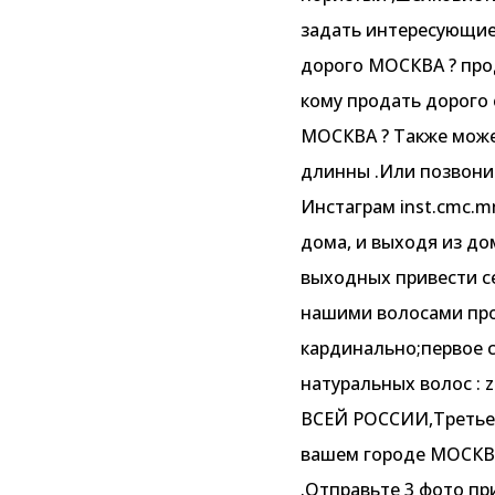
задать интересующие 
дорого МОСКВА ? про
кому продать дорого
МОСКВА ? Также может
длинны .Или позвоните
Инстаграм inst.cmc.m
дома, и выходя из до
выходных привести се
нашими волосами про
кардинально;первое 
натуральных волос : z
ВСЕЙ РОССИИ,Третье у
вашем городе МОСКВА 
.Отправьте 3 фото пр