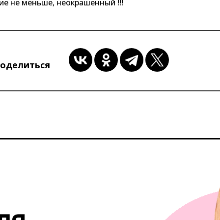
ие не меньше, неокрашенный !!!
оделиться
ля