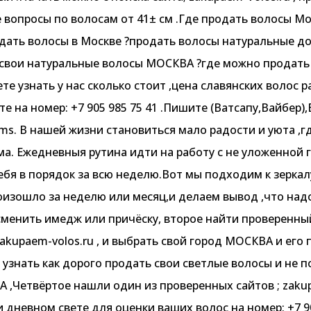
вопросы по волосам от 41± см .Где продать волосы Мо
дать волосы в Москве ?продать волосы натуральные д
 свои натуральные волосы МОСКВА ?где можно продать
е узнать у нас сколько стоит ,цена славянских волос р
 на номер: +7 905 985 75 41 .Пишите (Ватсапу,Вайбер),В
ms. В нашей жизни становиться мало радости и уюта ,
ма. Ежедневныя рутина идти на работу с не уложенной
бя в порядок за всю неделю.Вот мы подходим к зеркалу
изошло за неделю или месяц,и делаем вывод ,что надо
сменить имедж или причёску, второе найти проверенны
akupaem-volos.ru , и выбрать свой город МОСКВА и его п
знать как дорого продать свои светлые волосы и не по
,Четвёртое нашли один из проверенных сайтов ; zakup
и дневном свете для оценки ваших волос на номер: +7 90