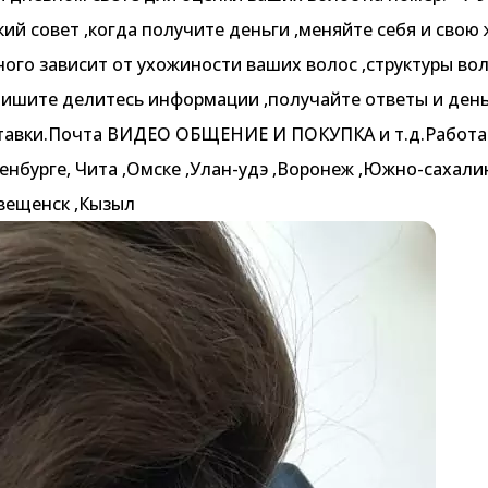
ий совет ,когда получите деньги ,меняйте себя и свою
ного зависит от ухожиности ваших волос ,структуры вол
пишите делитесь информации ,получайте ответы и день
тавки.Почта ВИДЕО ОБЩЕНИЕ И ПОКУПКА и т.д.Работае
ренбурге, Чита ,Омске ,Улан-удэ ,Воронеж ,Южно-сахали
овещенск ,Кызыл