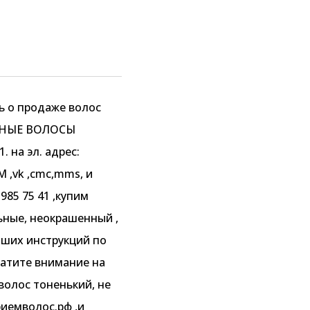
ь о продаже волос
ЛЬНЫЕ ВОЛОСЫ
на эл. адрес:
 ,vk ,cmc,mms, и
985 75 41 ,купим
ьные, неокрашенный ,
аших инструкций по
ратите внимание на
волос тоненький, не
риемволос.рф ,и