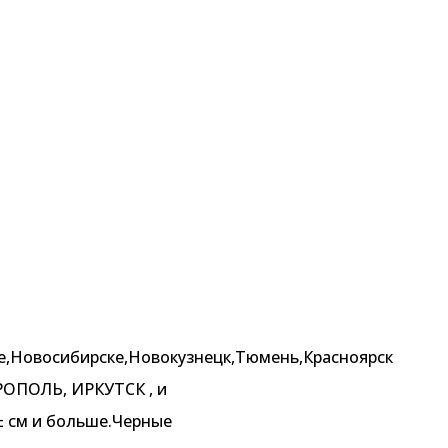
е,Новосибирске,Новокузнецк,Тюмень,Красноярск
ВРОПОЛЬ, ИРКУТСК , и
± см и больше.Черные