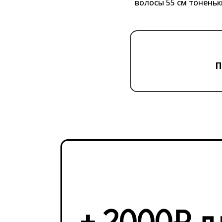
волосы 55 см тоненьк
П
+ 2000₽ д