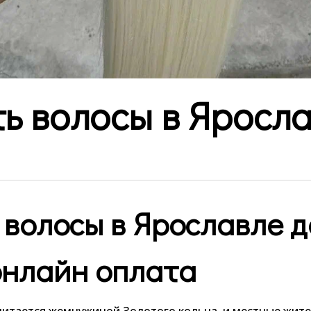
ь волосы в Яросл
 волосы в Ярославле д
онлайн оплата
считается жемчужиной Золотого кольца, и местные жи