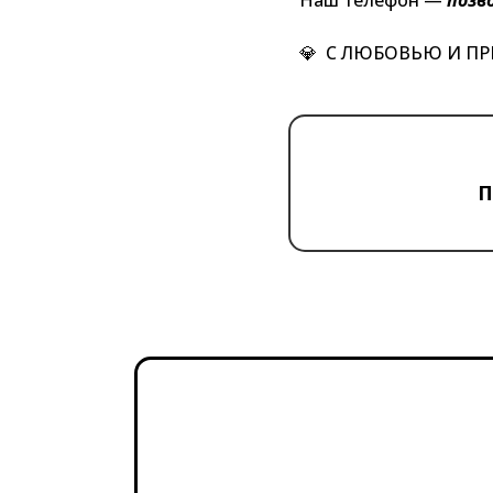
💎 С ЛЮБОВЬЮ И П
П