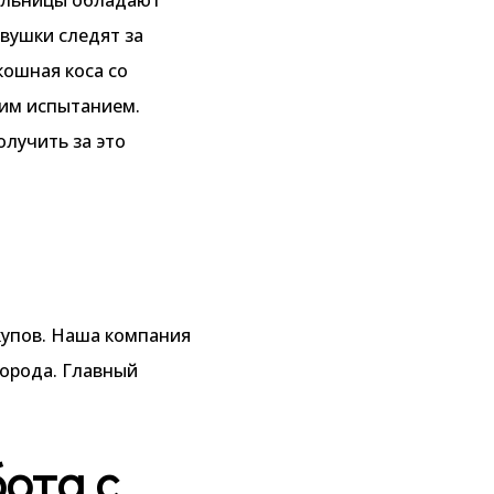
вушки следят за
кошная коса со
щим испытанием.
олучить за это
купов. Наша компания
города. Главный
ота с