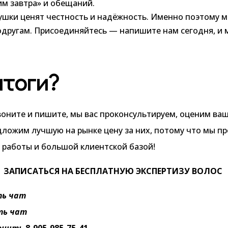
м завтра» и обещаний.
ушки ценят честность и надёжность. Именно поэтому м
одругам. Присоединяйтесь — напишите нам сегодня, и
итоги?
воните и пишите, мы вас проконсультируем, оценим ва
дложим лучшую на рынке цену за них, потому что мы п
работы и большой клиентской базой!
ЗАПИСАТЬСЯ НА БЕСПЛАТНУЮ ЭКСПЕРТИЗУ ВОЛОС
ь чат
ть чат
онить
8-905-985-75-41