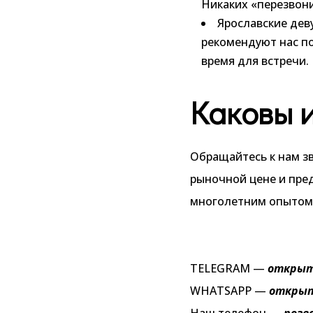
Никаких «перезвони
Ярославские дев
рекомендуют нас п
время для встречи.
Каковы 
Обращайтесь к нам з
рыночной цене и пре
многолетним опытом 
TELEGRAM —
открыт
WHATSAPP —
откры
Наш телефон —
позв