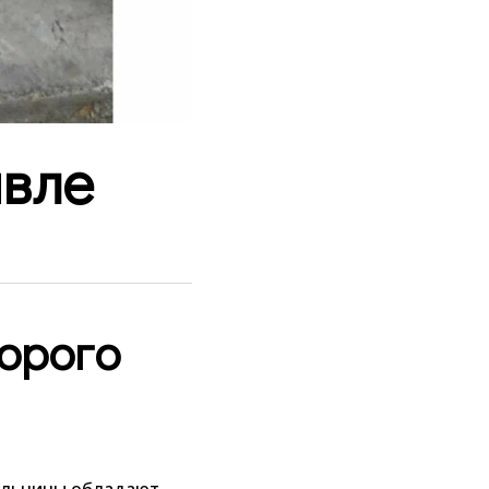
авле
орого
тельницы обладают