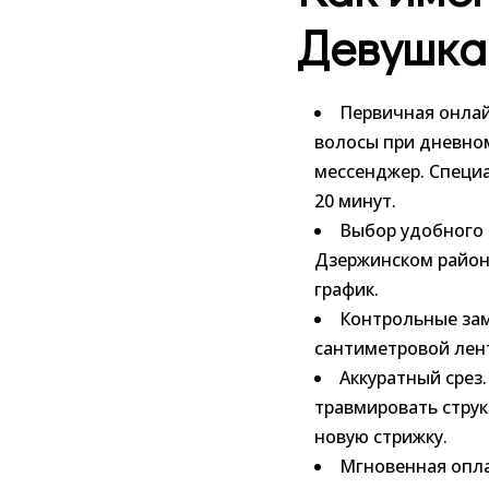
Девушка
Первичная онлай
волосы при дневном
мессенджер. Специа
20 минут.
Выбор удобного с
Дзержинском районе
график.
Контрольные зам
сантиметровой лент
Аккуратный срез
травмировать струк
новую стрижку.
Мгновенная опла