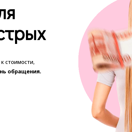
ля
стрых
к стоимости,
ень обращения.