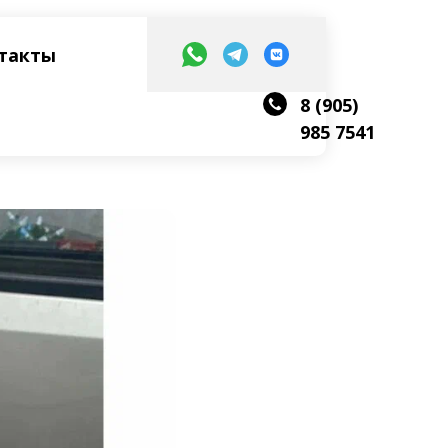
такты
8 (905)
985 7541