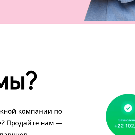
мы?
ежной компании по
е? Продайте нам —
париков.