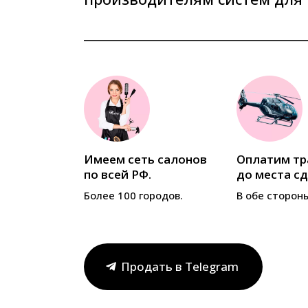
лосы
Имеем сеть салонов
Оплатим тр
фото).
по всей РФ.
до места сд
5 минут!
Более 100 городов.
В обе сторон
Продать в Telegram