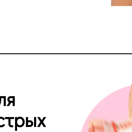
ля
стрых