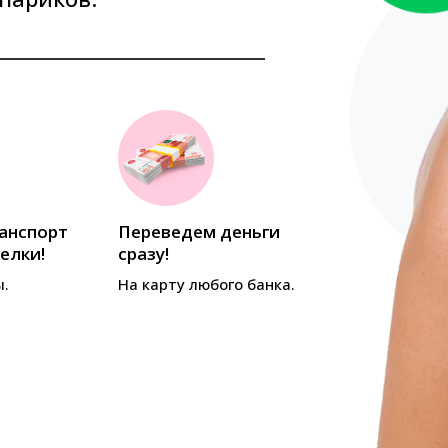
анспорт
Переведем деньги
Оценим вол
елки!
сразу!
онлайн (по ф
ы.
На карту любого банка.
Ответим за 15