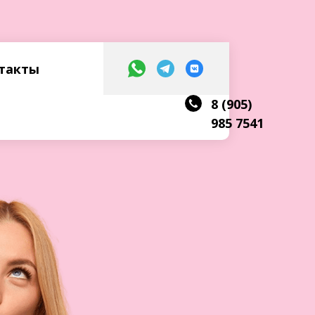
такты
8 (905)
985 7541