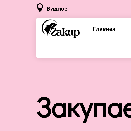

Видное
Главная
Закупа